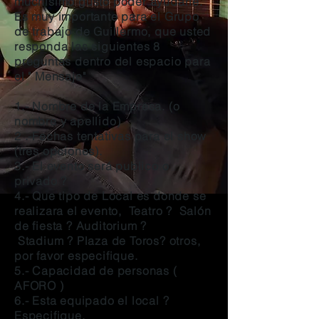
muchisimo gusto poder ayudarle.
Es muy importante para el Grupo
de trabajo de Guillermo, que usted
responda las siguientes 8
preguntas dentro del espacio para
el " Mensaje"
1.- Nombre de la Empresa. (o
nombre y apellido)
2 .-Fechas tentativas para el show
(tres opciones).
3.- El evento será publico o
privado ?
4.- Que tipo de Local es donde se
realizara el evento, Teatro ? Salón
de fiesta ? Auditorium ?
Stadium ? Plaza de Toros? otros,
por favor especifique.
5.- Capacidad de personas (
AFORO )
6.- Esta equipado el local ?
Especifique.