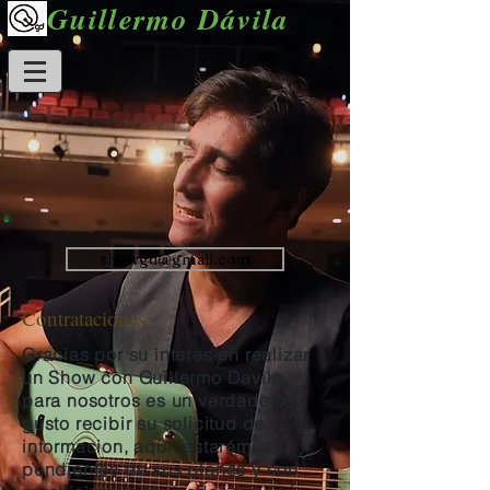
Guillermo Dávila
showgd@gmail.com
Contrataciones.
Gracias por su interes en realizar
un Show con Guillermo Davila,
para nosotros es un verdadero
gusto recibir su solicitud de
informacion, aqui estarémos
pendientes de sus planes y con