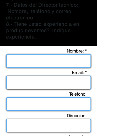
7.- Datos del Director técnico:
Nombre, teléfono y correo
electrónico.
8.- Tiene usted experiencia en
producir eventos? indique
experiencia.
Nombre: *
Email: *
Telefono:
Direccion: